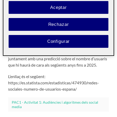
Aceptar
Comunicacio i
Pública
continguts en social
media
Rechazar
Bon dia
companys i companyes! Després de veure
diferents temes sobre el qual fer l’anàlisi, he decidit fer-
Configurar
ho sobre l’evolució del nombre d’usuaris (a escala
d’Espanya) a les xarxes socials des de 2017 a l’actualitat,
juntament amb una predicció sobre el nombre d’usuaris
que hi haurà de cara als següents anys fins a 2025.
L’enllaç és el següent:
https://es.statista.com/estadisticas/474930/redes-
sociales-numero-de-usuarios-espana/
PAC1 - Activitat 1: Audiències i algoritmes dels social
media