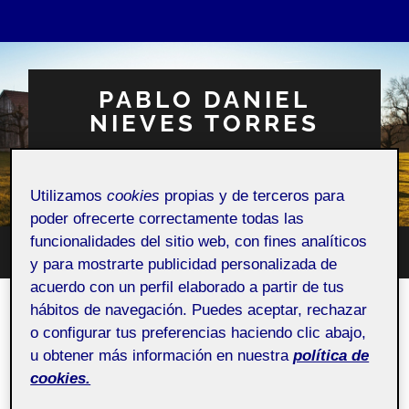
PABLO DANIEL
NIEVES TORRES
Espacio Personal
Utilizamos
cookies
propias y de terceros para
poder ofrecerte correctamente todas las
funcionalidades del sitio web, con fines analíticos
Altern
y para mostrarte publicidad personalizada de
Alternar
el
el
acuerdo con un perfil elaborado a partir de tus
campo
menú
de
hábitos de navegación. Puedes aceptar, rechazar
móvil
búsqu
PAC 1: Audiències i algoritmes
o configurar tus preferencias haciendo clic abajo,
dels social media
u obtener más información en nuestra
política de
cookies.
12 OCTUBRE, 2022
/
SIN COMENTARIOS