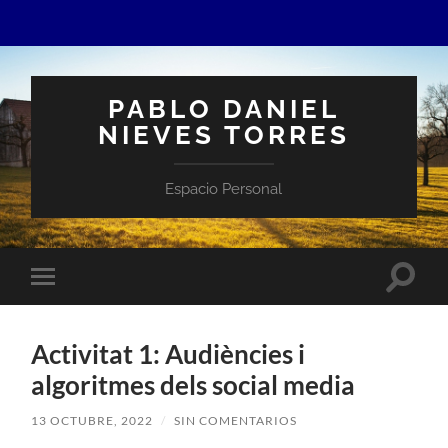
PABLO DANIEL
NIEVES TORRES
Espacio Personal
Altern
Alternar
el
el
campo
menú
de
móvil
búsqu
Activitat 1: Audiències i
algoritmes dels social media
13 OCTUBRE, 2022
/
SIN COMENTARIOS