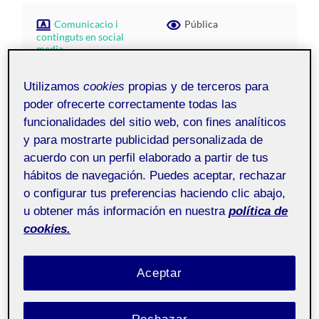
Comunicacio i
Pública
continguts en social
media
Utilizamos
cookies
propias y de terceros para
poder ofrecerte correctamente todas las
funcionalidades del sitio web, con fines analíticos
y para mostrarte publicidad personalizada de
acuerdo con un perfil elaborado a partir de tus
hábitos de navegación. Puedes aceptar, rechazar
o configurar tus preferencias haciendo clic abajo,
u obtener más información en nuestra
política de
cookies.
En aquest gràfic podem veure una evolució dels usuaris
espanyols registrats a les xarxes socials des de l’any
Aceptar
2017 fins a l’actualitat, juntament amb una previsió de
l’evolució d’aquesta estadística de cara a l’any 2025.