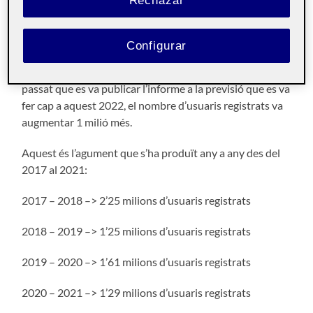
Rechazar
El principal aspecte que podem veure és que l’evolució
dels usuaris registrats des de l’inici de l’estudi l’any 2017
cap a l’actualitat l’any 2021 (any en el qual es va publicar
Configurar
aquest informe) és molt notable, amb un augment de 7’1
milions d’usuaris registrats. Teóricament des de l’any
passat que es va publicar l’informe a la previsió que es va
fer cap a aquest 2022, el nombre d’usuaris registrats va
augmentar 1 milió més.
Aquest és l’agument que s’ha produït any a any des del
2017 al 2021:
2017 – 2018 –> 2’25 milions d’usuaris registrats
2018 – 2019 –> 1’25 milions d’usuaris registrats
2019 – 2020 –> 1’61 milions d’usuaris registrats
2020 – 2021 –> 1’29 milions d’usuaris registrats